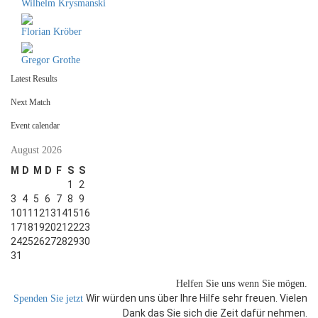
Wilhelm Krysmanski
Florian Kröber
Gregor Grothe
Latest Results
Next Match
Event calendar
August 2026
M
D
M
D
F
S
S
1
2
3
4
5
6
7
8
9
10
11
12
13
14
15
16
17
18
19
20
21
22
23
24
25
26
27
28
29
30
31
Helfen Sie uns
wenn Sie mögen.
Wir würden uns über Ihre Hilfe sehr freuen. Vielen
Spenden Sie jetzt
Dank das Sie sich die Zeit dafür nehmen.