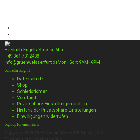
Friedrich-Engels-Strasse 50a
+49 361 7312438
info@gruenweisserfurt.de
Mon–Son: 9AM–6PM
Schneller Zugriff
Datenschutz
Shop
Schiedsrichter
Vorstand
Privatsphäre-Einstellungen ändern
Historie der Privatsphäre-Einstellungen
Einwilligungen widerrufen
Sign up for email alerts
Copyright © 2021 VfB Grün-Weiss 1990 Erfurt e.V.
Fussball gemeinsam erleben