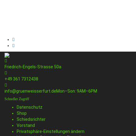
Friedrich-Engels-Strasse 50a
+49 361 7312438
info@gruenweisserfurt.de
Mon–Son: 9AM–6PM
Schneller Zugriff
Datenschutz
Shop
Schiedsrichter
Vorstand
Privatsphäre-Einstellungen ändern